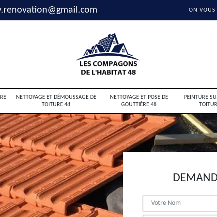
y.renovation@gmail.com
ON VOUS
RE
NETTOYAGE ET DÉMOUSSAGE DE
NETTOYAGE ET POSE DE
PEINTURE SU
TOITURE 48
GOUTTIÈRE 48
TOITUR
DEMANDE