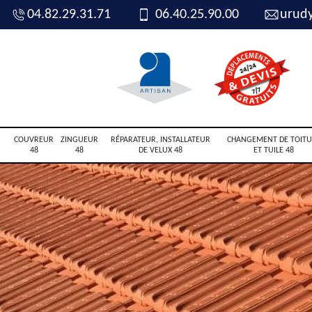
04.82.29.31.71
06.40.25.90.00
urud
COUVREUR
ZINGUEUR
RÉPARATEUR, INSTALLATEUR
CHANGEMENT DE TOITU
48
48
DE VELUX 48
ET TUILE 48