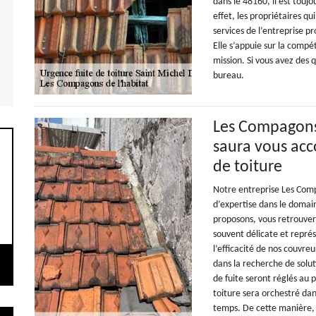
dans le 48160, il est toujo
effet, les propriétaires q
services de l’entreprise p
Elle s’appuie sur la comp
mission. Si vous avez des 
bureau.
Les Compagons 
saura vous ac
de toiture
Notre entreprise Les Comp
d’expertise dans le domai
proposons, vous retrouvere
souvent délicate et représ
l’efficacité de nos couvre
dans la recherche de solu
de fuite seront réglés au p
toiture sera orchestré da
temps. De cette manière, 