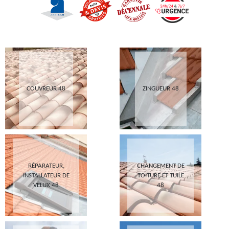
COUVREUR 48
ZINGUEUR 48
RÉPARATEUR,
CHANGEMENT DE
INSTALLATEUR DE
TOITURE ET TUILE
VELUX 48
48