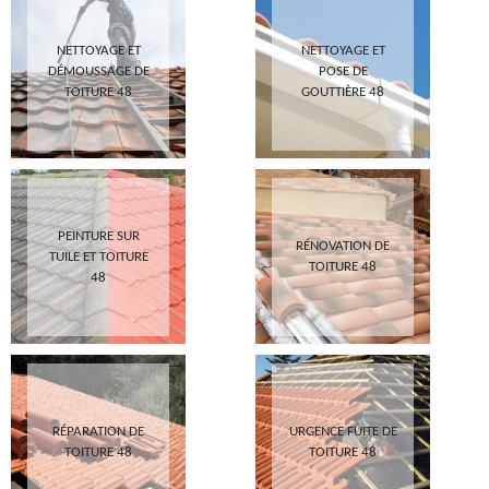
NETTOYAGE ET
NETTOYAGE ET
DÉMOUSSAGE DE
POSE DE
TOITURE 48
GOUTTIÈRE 48
PEINTURE SUR
RÉNOVATION DE
TUILE ET TOITURE
TOITURE 48
48
RÉPARATION DE
URGENCE FUITE DE
TOITURE 48
TOITURE 48