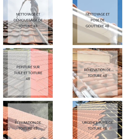
NETTOYAGE ET
NETTOYAGE ET
DÉMOUSSAGE DE
POSE DE
TOITURE 48
GOUTTIÈRE 48
PEINTURE SUR
RÉNOVATION DE
TUILE ET TOITURE
TOITURE 48
48
RÉPARATION DE
URGENCE FUITE DE
TOITURE 48
TOITURE 48