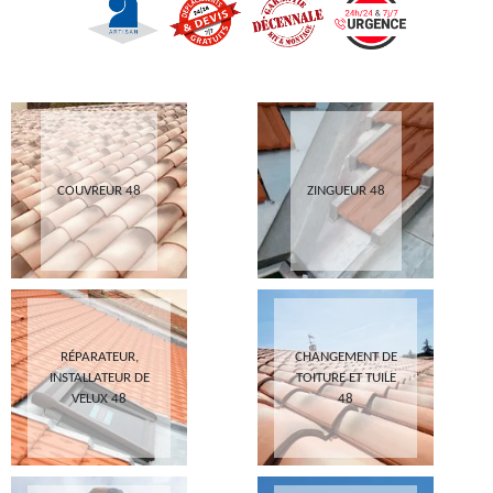
COUVREUR 48
ZINGUEUR 48
RÉPARATEUR,
CHANGEMENT DE
INSTALLATEUR DE
TOITURE ET TUILE
VELUX 48
48