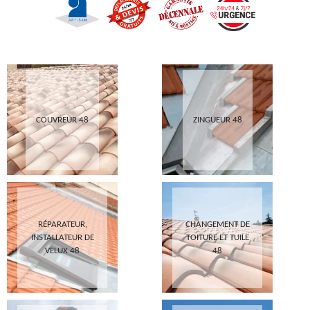
COUVREUR 48
ZINGUEUR 48
RÉPARATEUR,
CHANGEMENT DE
INSTALLATEUR DE
TOITURE ET TUILE
VELUX 48
48