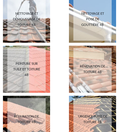
NETTOYAGE ET
NETTOYAGE ET
DÉMOUSSAGE DE
POSE DE
TOITURE 48
GOUTTIÈRE 48
PEINTURE SUR
RÉNOVATION DE
TUILE ET TOITURE
TOITURE 48
48
RÉPARATION DE
URGENCE FUITE DE
TOITURE 48
TOITURE 48