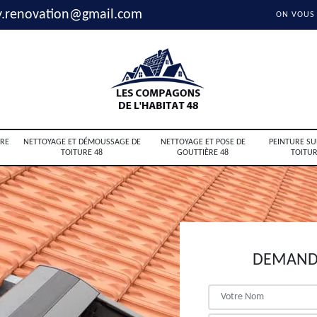
y.renovation@gmail.com
ON VOUS
RE
NETTOYAGE ET DÉMOUSSAGE DE
NETTOYAGE ET POSE DE
PEINTURE SU
TOITURE 48
GOUTTIÈRE 48
TOITUR
DEMANDE