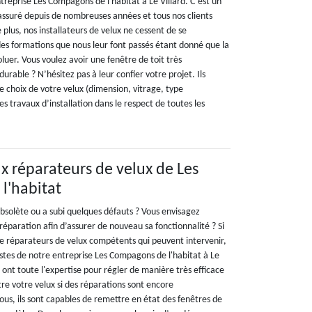
treprise Les Compagons de l'habitat à Le Villard. C’est un
s assuré depuis de nombreuses années et tous nos clients
e plus, nos installateurs de velux ne cessent de se
des formations que nous leur font passés étant donné que la
luer. Vous voulez avoir une fenêtre de toit très
urable ? N’hésitez pas à leur confier votre projet. Ils
e choix de votre velux (dimension, vitrage, type
es travaux d’installation dans le respect de toutes les
ux réparateurs de velux de Les
l'habitat
obsolète ou a subi quelques défauts ? Vous envisagez
éparation afin d’assurer de nouveau sa fonctionnalité ? Si
de réparateurs de velux compétents qui peuvent intervenir,
istes de notre entreprise Les Compagons de l'habitat à Le
s ont toute l'expertise pour régler de manière très efficace
re votre velux si des réparations sont encore
us, ils sont capables de remettre en état des fenêtres de