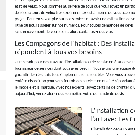
Les Compagons de l'habitat est une entreprise de toiture située à Le Vi
état de velux. Nous sommes au service de tous que vous soyez un particu
de réparateurs de velux très expérimentés est à même de vous accomp
projet. Pour en savoir plus sur nos services et avoir une estimation de v
ligne ou nous appeler sur nos numéros. Pour toutes demandes de devis,
sans engagement de votre part, alors contactez-nous vite.
Les Compagons de l'habitat : Des installa
répondent à tous vos besoins
Que ce soit pour des travaux d’installation ou de remise en état de velu
fournisseur de services dont vous avez besoin. Nous avons une équipe de
garantir des résultats tout simplement remarquables. Vous vous trouvez
entière disposition pour vous fournir des services de qualité répondant
le modèle et la marque. Avec nos experts, soyez certains de profiter d’
aujourd’hui, venez alors nous soumettre votre demande de devis.
L’installation 
l’art avec Les
L'installation de velux es