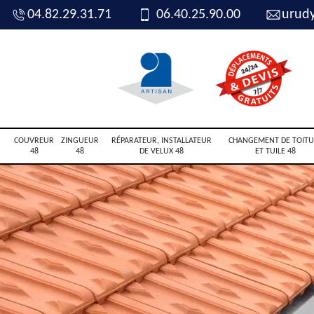
04.82.29.31.71
06.40.25.90.00
urud
COUVREUR
ZINGUEUR
RÉPARATEUR, INSTALLATEUR
CHANGEMENT DE TOITU
48
48
DE VELUX 48
ET TUILE 48