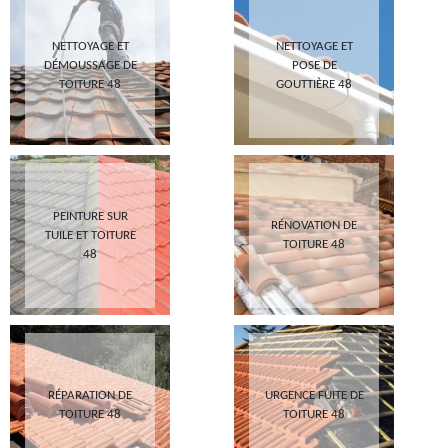
NETTOYAGE ET
NETTOYAGE ET
DÉMOUSSAGE DE
POSE DE
TOITURE 48
GOUTTIÈRE 48
PEINTURE SUR
RÉNOVATION DE
TUILE ET TOITURE
TOITURE 48
48
RÉPARATION DE
URGENCE FUITE DE
TOITURE 48
TOITURE 48