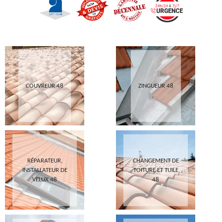
COUVREUR 48
ZINGUEUR 48
RÉPARATEUR,
CHANGEMENT DE
INSTALLATEUR DE
TOITURE ET TUILE
VELUX 48
48