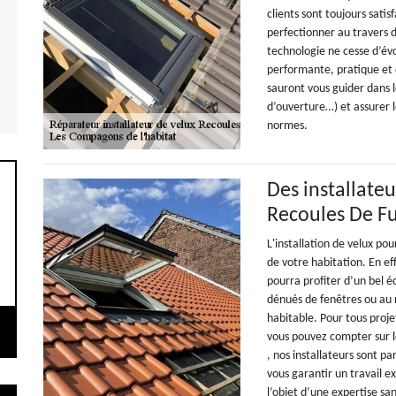
clients sont toujours satis
perfectionner au travers 
technologie ne cesse d’évo
performante, pratique et d
sauront vous guider dans l
d’ouverture…) et assurer l
normes.
Des installateu
Recoules De F
L'installation de velux po
de votre habitation. En ef
pourra profiter d’un bel é
dénués de fenêtres ou au
habitable. Pour tous proj
vous pouvez compter sur l
, nos installateurs sont p
vous garantir un travail e
l’objet d’une expertise sans