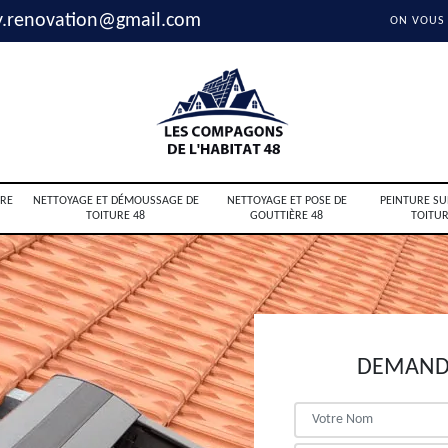
y.renovation@gmail.com
ON VOUS
RE
NETTOYAGE ET DÉMOUSSAGE DE
NETTOYAGE ET POSE DE
PEINTURE SU
TOITURE 48
GOUTTIÈRE 48
TOITUR
DEMANDE