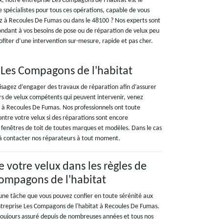
x, notre entreprise Les Compagons de l'habitat est le
 spécialistes pour tous ces opérations, capable de vous
z à Recoules De Fumas ou dans le 48100 ? Nos experts sont
pondant à vos besoins de pose ou de réparation de velux peu
fiter d’une intervention sur-mesure, rapide et pas cher.
e Les Compagons de l'habitat
visagez d’engager des travaux de réparation afin d’assurer
urs de velux compétents qui peuvent intervenir, venez
t à Recoules De Fumas. Nos professionnels ont toute
ontre votre velux si des réparations sont encore
 fenêtres de toit de toutes marques et modèles. Dans le cas
 à contacter nos réparateurs à tout moment.
de votre velux dans les règles de
 Compagons de l'habitat
t une tâche que vous pouvez confier en toute sérénité aux
ntreprise Les Compagons de l'habitat à Recoules De Fumas.
t toujours assuré depuis de nombreuses années et tous nos