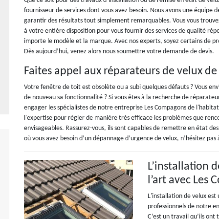
Que ce soit pour des travaux d’installation ou de remise en état de velu
fournisseur de services dont vous avez besoin. Nous avons une équipe de
garantir des résultats tout simplement remarquables. Vous vous trouve
à votre entière disposition pour vous fournir des services de qualité ré
importe le modèle et la marque. Avec nos experts, soyez certains de pro
Dès aujourd’hui, venez alors nous soumettre votre demande de devis.
Faites appel aux réparateurs de velux d
Votre fenêtre de toit est obsolète ou a subi quelques défauts ? Vous en
de nouveau sa fonctionnalité ? Si vous êtes à la recherche de réparate
engager les spécialistes de notre entreprise Les Compagons de l'habita
l'expertise pour régler de manière très efficace les problèmes que renc
envisageables. Rassurez-vous, ils sont capables de remettre en état des
où vous avez besoin d’un dépannage d’urgence de velux, n’hésitez pas
L’installation 
l’art avec Les
L'installation de velux es
professionnels de notre e
C’est un travail qu’ils on