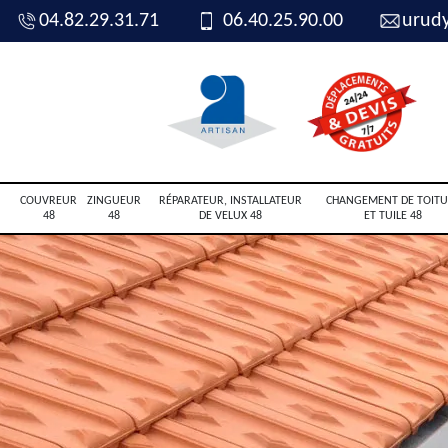
04.82.29.31.71
06.40.25.90.00
urud
COUVREUR
ZINGUEUR
RÉPARATEUR, INSTALLATEUR
CHANGEMENT DE TOITU
48
48
DE VELUX 48
ET TUILE 48