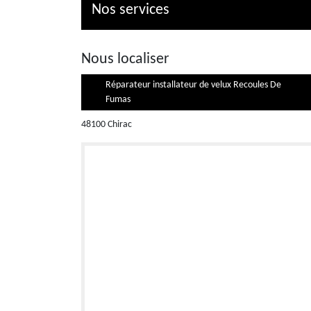
Nos services
Nous localiser
Réparateur installateur de velux Recoules De
Fumas
48100 Chirac