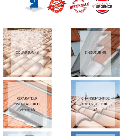
COUVREUR 48
ZINGUEUR 48
RÉPARATEUR,
CHANGEMENT DE
INSTALLATEUR DE
TOITURE ET TUILE
VELUX 48
48