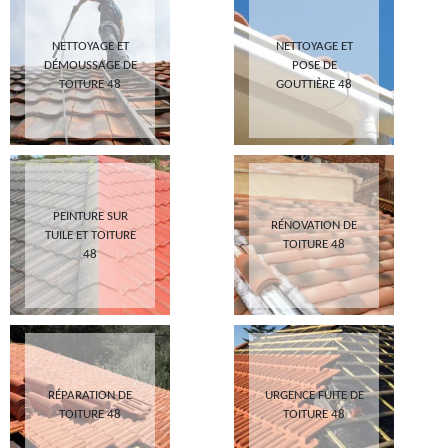
NETTOYAGE ET
NETTOYAGE ET
DÉMOUSSAGE DE
POSE DE
TOITURE 48
GOUTTIÈRE 48
PEINTURE SUR
RÉNOVATION DE
TUILE ET TOITURE
TOITURE 48
48
RÉPARATION DE
URGENCE FUITE DE
TOITURE 48
TOITURE 48