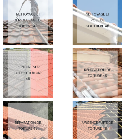
NETTOYAGE ET
NETTOYAGE ET
DÉMOUSSAGE DE
POSE DE
TOITURE 48
GOUTTIÈRE 48
PEINTURE SUR
RÉNOVATION DE
TUILE ET TOITURE
TOITURE 48
48
RÉPARATION DE
URGENCE FUITE DE
TOITURE 48
TOITURE 48