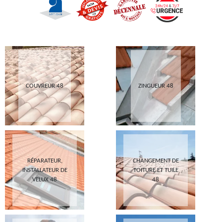
COUVREUR 48
ZINGUEUR 48
RÉPARATEUR,
CHANGEMENT DE
INSTALLATEUR DE
TOITURE ET TUILE
VELUX 48
48