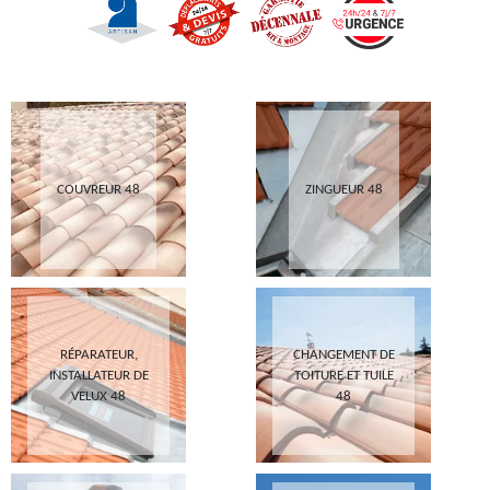
COUVREUR 48
ZINGUEUR 48
RÉPARATEUR,
CHANGEMENT DE
INSTALLATEUR DE
TOITURE ET TUILE
VELUX 48
48