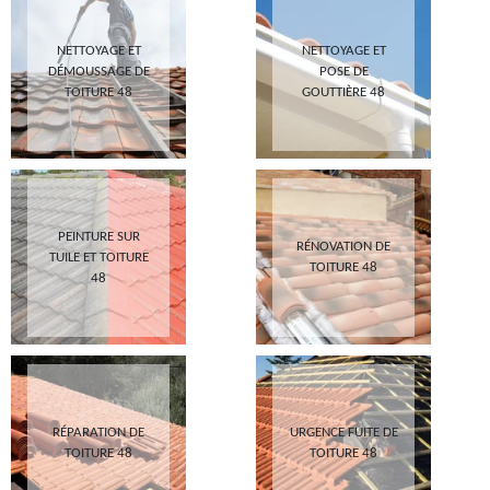
NETTOYAGE ET
NETTOYAGE ET
DÉMOUSSAGE DE
POSE DE
TOITURE 48
GOUTTIÈRE 48
PEINTURE SUR
RÉNOVATION DE
TUILE ET TOITURE
TOITURE 48
48
RÉPARATION DE
URGENCE FUITE DE
TOITURE 48
TOITURE 48