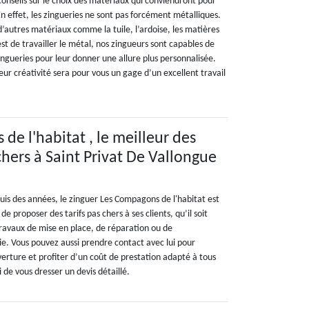
onseils sur le choix des matériaux qui conviendront pour
 En effet, les zingueries ne sont pas forcément métalliques.
d’autres matériaux comme la tuile, l’ardoise, les matières
t de travailler le métal, nos zingueurs sont capables de
ngueries pour leur donner une allure plus personnalisée.
eur créativité sera pour vous un gage d’un excellent travail
de l'habitat , le meilleur des
chers à Saint Privat De Vallongue
uis des années, le zinguer Les Compagons de l'habitat est
de proposer des tarifs pas chers à ses clients, qu’il soit
 travaux de mise en place, de réparation ou de
. Vous pouvez aussi prendre contact avec lui pour
uverture et profiter d’un coût de prestation adapté à tous
de vous dresser un devis détaillé.