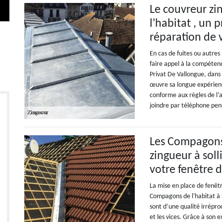
Le couvreur z
l'habitat , un 
réparation de 
En cas de fuites ou autres
faire appel à la compéten
Privat De Vallongue, dans 
œuvre sa longue expérienc
conforme aux règles de l’a
joindre par téléphone pend
Les Compagons 
zingueur à soll
votre fenêtre d
La mise en place de fenêtr
Compagons de l'habitat à S
sont d’une qualité irrépr
et les vices. Grâce à son e