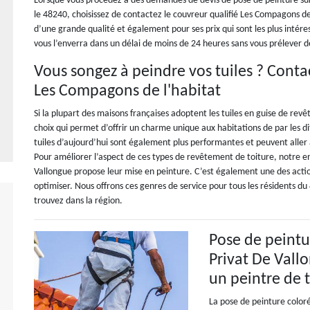
Lorsque vous procédez à des demandes de devis de pose de peinture sur 
le 48240, choisissez de contactez le couvreur qualifié Les Compagons de
d’une grande qualité et également pour ses prix qui sont les plus intére
vous l’enverra dans un délai de moins de 24 heures sans vous prélever de
Vous songez à peindre vos tuiles ? Conta
Les Compagons de l'habitat
Si la plupart des maisons françaises adoptent les tuiles en guise de rev
choix qui permet d’offrir un charme unique aux habitations de par les di
tuiles d’aujourd’hui sont également plus performantes et peuvent aller 
Pour améliorer l’aspect de ces types de revêtement de toiture, notre e
Vallongue propose leur mise en peinture. C’est également une des action
optimiser. Nous offrons ces genres de service pour tous les résidents du
trouvez dans la région.
Pose de peintu
Privat De Vallo
un peintre de t
La pose de peinture coloré