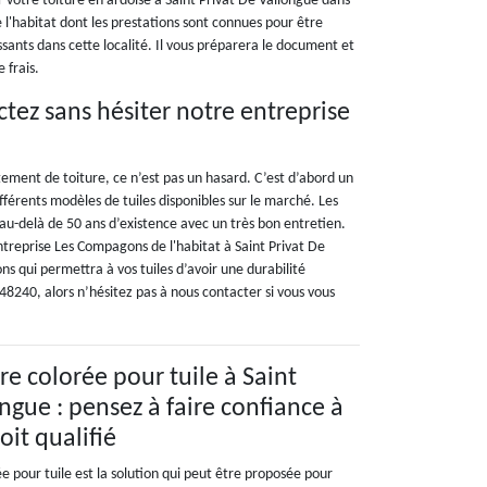
votre toiture en ardoise à Saint Privat De Vallongue dans
 l'habitat dont les prestations sont connues pour être
ssants dans cette localité. Il vous préparera le document et
 frais.
ctez sans hésiter notre entreprise
êtement de toiture, ce n’est pas un hasard. C’est d’abord un
fférents modèles de tuiles disponibles sur le marché. Les
au-delà de 50 ans d’existence avec un très bon entretien.
ntreprise Les Compagons de l'habitat à Saint Privat De
s qui permettra à vos tuiles d’avoir une durabilité
 48240, alors n’hésitez pas à nous contacter si vous vous
re colorée pour tuile à Saint
ngue : pensez à faire confiance à
oit qualifié
e pour tuile est la solution qui peut être proposée pour