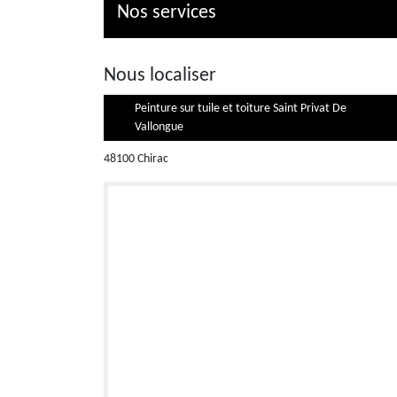
Nos services
Nous localiser
Peinture sur tuile et toiture Saint Privat De
Vallongue
48100 Chirac