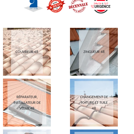
COUVREUR 48
ZINGUEUR 48
RÉPARATEUR,
CHANGEMENT DE
INSTALLATEUR DE
TOITURE ET TUILE
VELUX 48
48