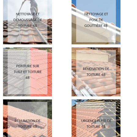
NETTOYAGE ET
NETTOYAGE ET
DÉMOUSSAGE DE
POSE DE
TOITURE 48
GOUTTIÈRE 48
PEINTURE SUR
RÉNOVATION DE
TUILE ET TOITURE
TOITURE 48
48
RÉPARATION DE
URGENCE FUITE DE
TOITURE 48
TOITURE 48