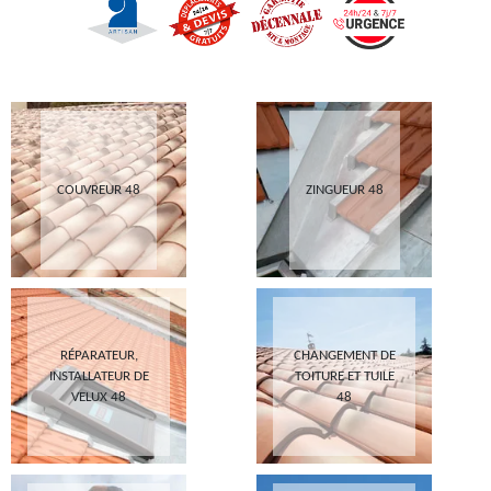
COUVREUR 48
ZINGUEUR 48
RÉPARATEUR,
CHANGEMENT DE
INSTALLATEUR DE
TOITURE ET TUILE
VELUX 48
48