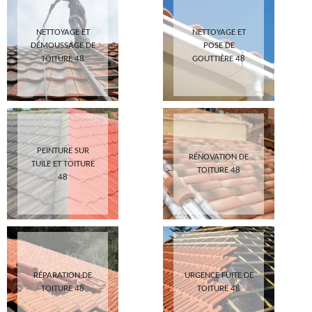
NETTOYAGE ET
NETTOYAGE ET
DÉMOUSSAGE DE
POSE DE
TOITURE 48
GOUTTIÈRE 48
PEINTURE SUR
RÉNOVATION DE
TUILE ET TOITURE
TOITURE 48
48
RÉPARATION DE
URGENCE FUITE DE
TOITURE 48
TOITURE 48