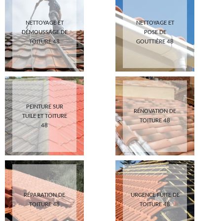
NETTOYAGE ET
NETTOYAGE ET
DÉMOUSSAGE DE
POSE DE
TOITURE 48
GOUTTIÈRE 48
PEINTURE SUR
RÉNOVATION DE
TUILE ET TOITURE
TOITURE 48
48
RÉPARATION DE
URGENCE FUITE DE
TOITURE 48
TOITURE 48