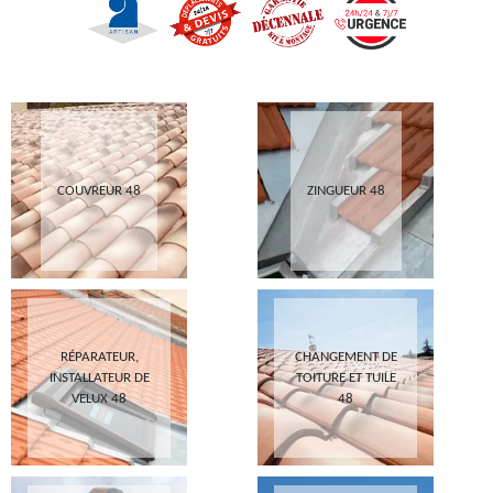
COUVREUR 48
ZINGUEUR 48
RÉPARATEUR,
CHANGEMENT DE
INSTALLATEUR DE
TOITURE ET TUILE
VELUX 48
48