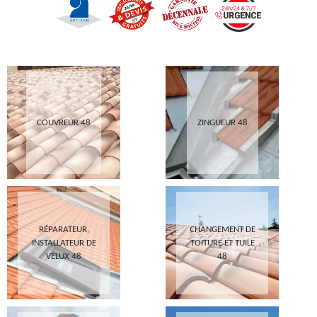
COUVREUR 48
ZINGUEUR 48
RÉPARATEUR,
CHANGEMENT DE
INSTALLATEUR DE
TOITURE ET TUILE
VELUX 48
48