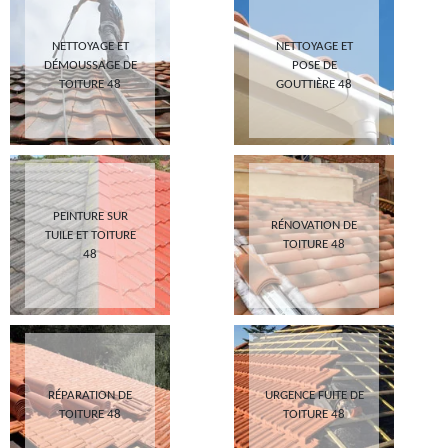
NETTOYAGE ET
NETTOYAGE ET
DÉMOUSSAGE DE
POSE DE
TOITURE 48
GOUTTIÈRE 48
PEINTURE SUR
RÉNOVATION DE
TUILE ET TOITURE
TOITURE 48
48
RÉPARATION DE
URGENCE FUITE DE
TOITURE 48
TOITURE 48