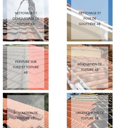
NETTOYAGE ET
NETTOYAGE ET
DÉMOUSSAGE DE
POSE DE
TOITURE 48
GOUTTIÈRE 48
PEINTURE SUR
RÉNOVATION DE
TUILE ET TOITURE
TOITURE 48
48
RÉPARATION DE
URGENCE FUITE DE
TOITURE 48
TOITURE 48