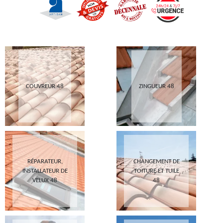
COUVREUR 48
ZINGUEUR 48
RÉPARATEUR,
CHANGEMENT DE
INSTALLATEUR DE
TOITURE ET TUILE
VELUX 48
48