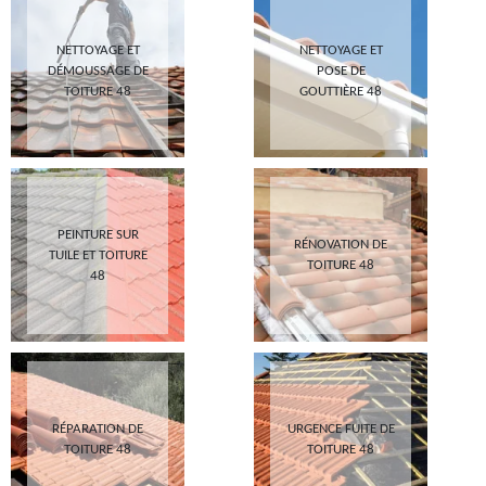
NETTOYAGE ET
NETTOYAGE ET
DÉMOUSSAGE DE
POSE DE
TOITURE 48
GOUTTIÈRE 48
PEINTURE SUR
RÉNOVATION DE
TUILE ET TOITURE
TOITURE 48
48
RÉPARATION DE
URGENCE FUITE DE
TOITURE 48
TOITURE 48