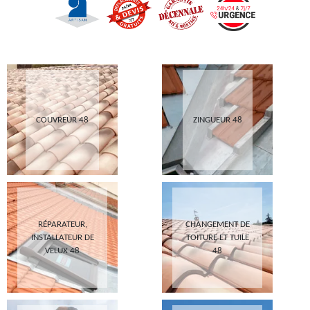
COUVREUR 48
ZINGUEUR 48
RÉPARATEUR,
CHANGEMENT DE
INSTALLATEUR DE
TOITURE ET TUILE
VELUX 48
48