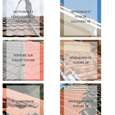
NETTOYAGE ET
NETTOYAGE ET
DÉMOUSSAGE DE
POSE DE
TOITURE 48
GOUTTIÈRE 48
PEINTURE SUR
RÉNOVATION DE
TUILE ET TOITURE
TOITURE 48
48
RÉPARATION DE
URGENCE FUITE DE
TOITURE 48
TOITURE 48