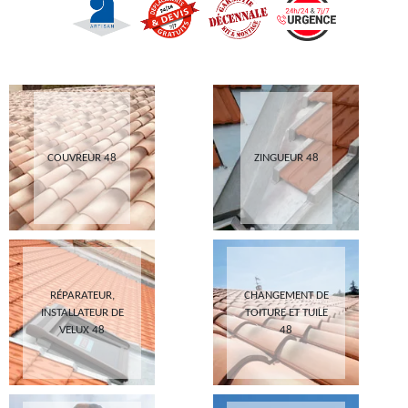
COUVREUR 48
ZINGUEUR 48
RÉPARATEUR,
CHANGEMENT DE
INSTALLATEUR DE
TOITURE ET TUILE
VELUX 48
48