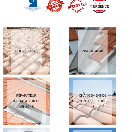
COUVREUR 48
ZINGUEUR 48
RÉPARATEUR,
CHANGEMENT DE
INSTALLATEUR DE
TOITURE ET TUILE
VELUX 48
48