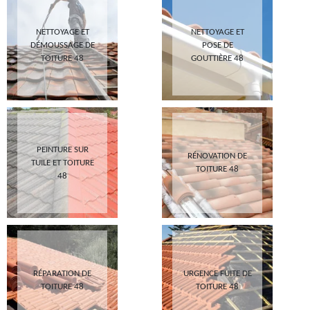
NETTOYAGE ET
NETTOYAGE ET
DÉMOUSSAGE DE
POSE DE
TOITURE 48
GOUTTIÈRE 48
PEINTURE SUR
RÉNOVATION DE
TUILE ET TOITURE
TOITURE 48
48
RÉPARATION DE
URGENCE FUITE DE
TOITURE 48
TOITURE 48