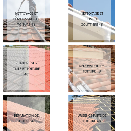
NETTOYAGE ET
NETTOYAGE ET
DÉMOUSSAGE DE
POSE DE
TOITURE 48
GOUTTIÈRE 48
PEINTURE SUR
RÉNOVATION DE
TUILE ET TOITURE
TOITURE 48
48
RÉPARATION DE
URGENCE FUITE DE
TOITURE 48
TOITURE 48