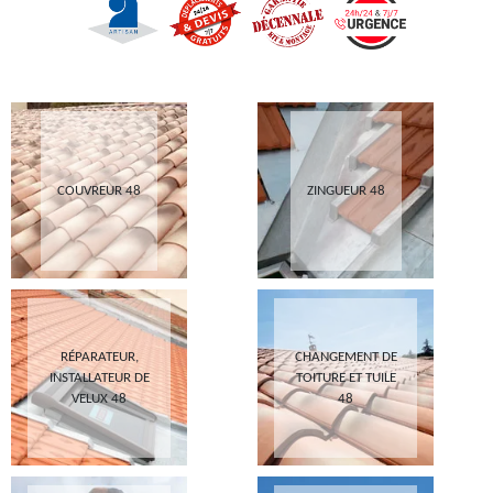
COUVREUR 48
ZINGUEUR 48
RÉPARATEUR,
CHANGEMENT DE
INSTALLATEUR DE
TOITURE ET TUILE
VELUX 48
48