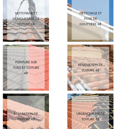
NETTOYAGE ET
NETTOYAGE ET
DÉMOUSSAGE DE
POSE DE
TOITURE 48
GOUTTIÈRE 48
PEINTURE SUR
RÉNOVATION DE
TUILE ET TOITURE
TOITURE 48
48
RÉPARATION DE
URGENCE FUITE DE
TOITURE 48
TOITURE 48