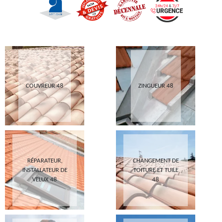
COUVREUR 48
ZINGUEUR 48
RÉPARATEUR,
CHANGEMENT DE
INSTALLATEUR DE
TOITURE ET TUILE
VELUX 48
48