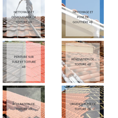
NETTOYAGE ET
NETTOYAGE ET
DÉMOUSSAGE DE
POSE DE
TOITURE 48
GOUTTIÈRE 48
PEINTURE SUR
RÉNOVATION DE
TUILE ET TOITURE
TOITURE 48
48
RÉPARATION DE
URGENCE FUITE DE
TOITURE 48
TOITURE 48