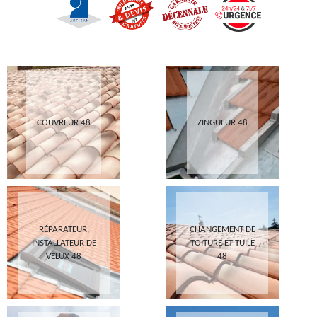
COUVREUR 48
ZINGUEUR 48
RÉPARATEUR,
CHANGEMENT DE
INSTALLATEUR DE
TOITURE ET TUILE
VELUX 48
48