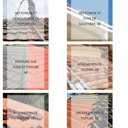
NETTOYAGE ET
NETTOYAGE ET
DÉMOUSSAGE DE
POSE DE
TOITURE 48
GOUTTIÈRE 48
PEINTURE SUR
RÉNOVATION DE
TUILE ET TOITURE
TOITURE 48
48
RÉPARATION DE
URGENCE FUITE DE
TOITURE 48
TOITURE 48