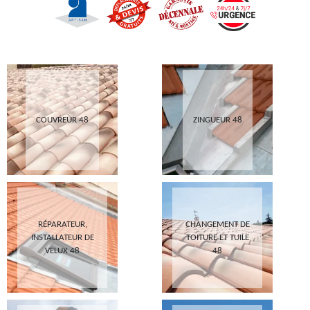
COUVREUR 48
ZINGUEUR 48
RÉPARATEUR,
CHANGEMENT DE
INSTALLATEUR DE
TOITURE ET TUILE
VELUX 48
48