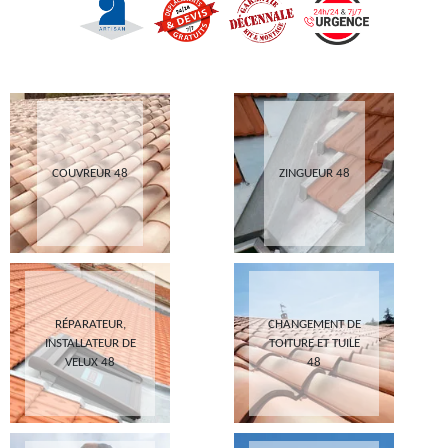
COUVREUR 48
ZINGUEUR 48
RÉPARATEUR,
CHANGEMENT DE
INSTALLATEUR DE
TOITURE ET TUILE
VELUX 48
48