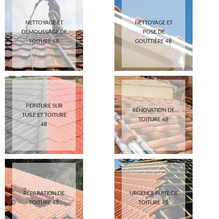
NETTOYAGE ET
NETTOYAGE ET
DÉMOUSSAGE DE
POSE DE
TOITURE 48
GOUTTIÈRE 48
PEINTURE SUR
RÉNOVATION DE
TUILE ET TOITURE
TOITURE 48
48
RÉPARATION DE
URGENCE FUITE DE
TOITURE 48
TOITURE 48