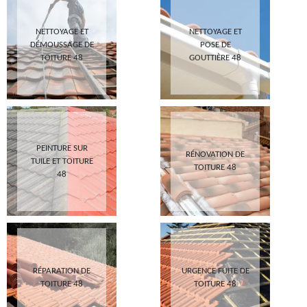
NETTOYAGE ET
NETTOYAGE ET
DÉMOUSSAGE DE
POSE DE
TOITURE 48
GOUTTIÈRE 48
PEINTURE SUR
RÉNOVATION DE
TUILE ET TOITURE
TOITURE 48
48
RÉPARATION DE
URGENCE FUITE DE
TOITURE 48
TOITURE 48