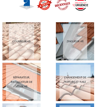
COUVREUR 48
ZINGUEUR 48
RÉPARATEUR,
CHANGEMENT DE
INSTALLATEUR DE
TOITURE ET TUILE
VELUX 48
48