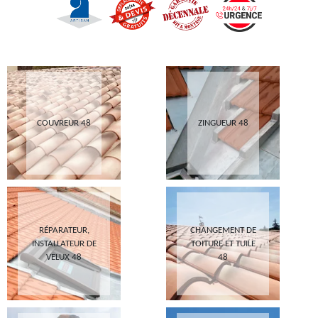
COUVREUR 48
ZINGUEUR 48
RÉPARATEUR,
CHANGEMENT DE
INSTALLATEUR DE
TOITURE ET TUILE
VELUX 48
48