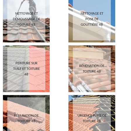
NETTOYAGE ET
NETTOYAGE ET
DÉMOUSSAGE DE
POSE DE
TOITURE 48
GOUTTIÈRE 48
PEINTURE SUR
RÉNOVATION DE
TUILE ET TOITURE
TOITURE 48
48
RÉPARATION DE
URGENCE FUITE DE
TOITURE 48
TOITURE 48