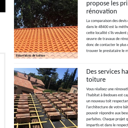
propose les pr
rénovation
La comparaison des devis d
dans le 48400 est la métho
cette localité s’ils veulen
œuvre de travaux de rénova
donc de contacter le plus 
trouver le prestataire le 
Des services 
toiture
Vous réalisez une rénovat
l'habitat à Bedoues est ca
un nouveau toit respectan
l’architecture de votre bâ
pouvoir répondre aux besoi
parfaites. Chaque projet 
impartis et dans le respe