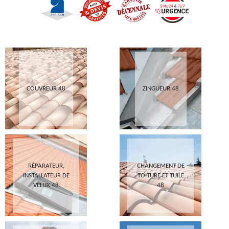
COUVREUR 48
ZINGUEUR 48
RÉPARATEUR,
CHANGEMENT DE
INSTALLATEUR DE
TOITURE ET TUILE
VELUX 48
48