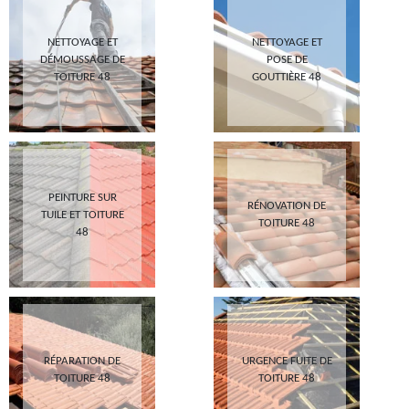
NETTOYAGE ET
NETTOYAGE ET
DÉMOUSSAGE DE
POSE DE
TOITURE 48
GOUTTIÈRE 48
PEINTURE SUR
RÉNOVATION DE
TUILE ET TOITURE
TOITURE 48
48
RÉPARATION DE
URGENCE FUITE DE
TOITURE 48
TOITURE 48