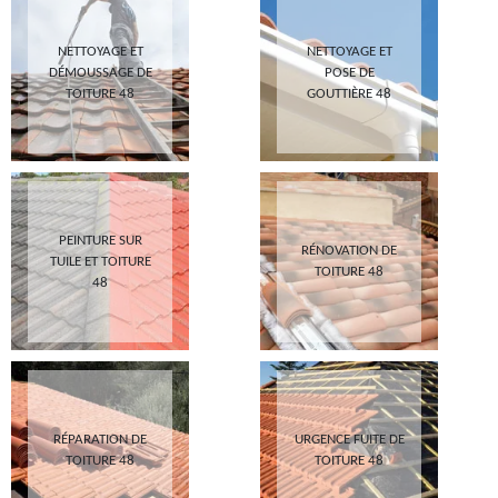
NETTOYAGE ET
NETTOYAGE ET
DÉMOUSSAGE DE
POSE DE
TOITURE 48
GOUTTIÈRE 48
PEINTURE SUR
RÉNOVATION DE
TUILE ET TOITURE
TOITURE 48
48
RÉPARATION DE
URGENCE FUITE DE
TOITURE 48
TOITURE 48