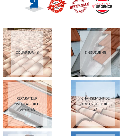
COUVREUR 48
ZINGUEUR 48
RÉPARATEUR,
CHANGEMENT DE
INSTALLATEUR DE
TOITURE ET TUILE
VELUX 48
48