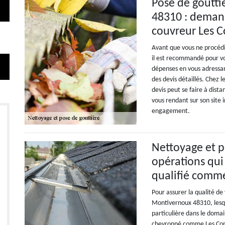
Pose de goutti
48310 : demand
couvreur Les C
Avant que vous ne procéd
il est recommandé pour vo
dépenses en vous adressan
des devis détaillés. Chez 
devis peut se faire à dist
vous rendant sur son site 
engagement.
Nettoyage et p
opérations qui
qualifié comm
Pour assurer la qualité de
Montivernoux 48310, lesq
particulière dans le doma
chevronné comme Les Comp