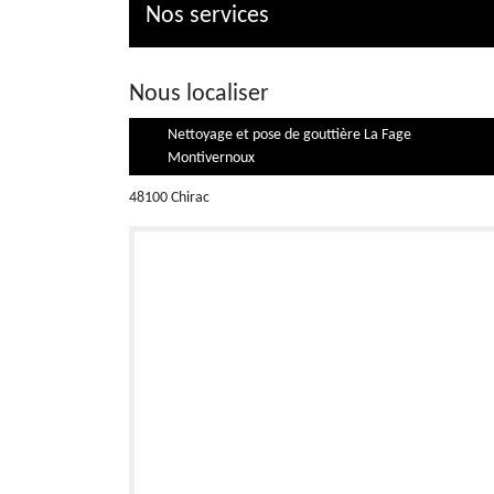
Nos services
Nous localiser
Nettoyage et pose de gouttière La Fage
Montivernoux
48100 Chirac