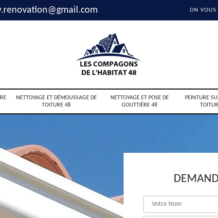
y.renovation@gmail.com
ON VOUS
RE
NETTOYAGE ET DÉMOUSSAGE DE
NETTOYAGE ET POSE DE
PEINTURE SU
TOITURE 48
GOUTTIÈRE 48
TOITUR
DEMANDE