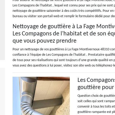
Pour assurer le nettoyage de votre gouttière à La Fage Montivernoux, ch
Les Compagons de l'habitat , lequel est connu pour ses prix qui ne sont
nettoyage de gouttière saisonnier à des coûts très compétitifs. Pour en
bureau ou visiter son portail web et remplir le formulaire dédié pour d
Nettoyage de gouttière à La Fage Montiv
Les Compagons de l'habitat et de son équ
que vous pouvez prendre
Pour un nettoyage de vos gouttières à La Fage Montivernoux 48310 con
confiance à l’équipe de Les Compagons de l'habitat . Prestataire quali
de tous pour ses réalisations qui sont toujours d’une grande qualité en p
vous avez des questions à lui poser, visitez son site web ou téléphonez-l
Les Compagons 
gouttière pour 
Question choix de gouttièr
soit celles qui sont rampa
convenir à tous les toits 
gouttière rampante est plu