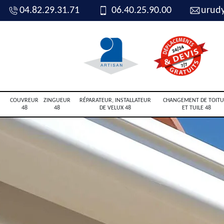
04.82.29.31.71
06.40.25.90.00
urud
COUVREUR
ZINGUEUR
RÉPARATEUR, INSTALLATEUR
CHANGEMENT DE TOITU
48
48
DE VELUX 48
ET TUILE 48