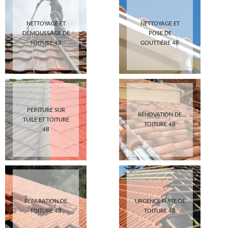
NETTOYAGE ET
NETTOYAGE ET
DÉMOUSSAGE DE
POSE DE
TOITURE 48
GOUTTIÈRE 48
PEINTURE SUR
RÉNOVATION DE
TUILE ET TOITURE
TOITURE 48
48
RÉPARATION DE
URGENCE FUITE DE
TOITURE 48
TOITURE 48