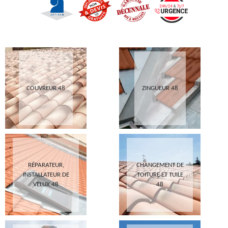
COUVREUR 48
ZINGUEUR 48
RÉPARATEUR,
CHANGEMENT DE
INSTALLATEUR DE
TOITURE ET TUILE
VELUX 48
48