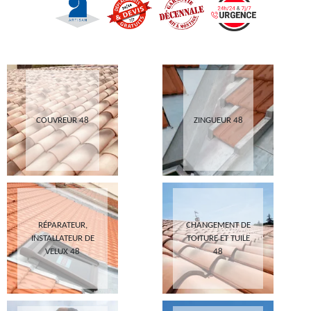
COUVREUR 48
ZINGUEUR 48
RÉPARATEUR,
CHANGEMENT DE
INSTALLATEUR DE
TOITURE ET TUILE
VELUX 48
48