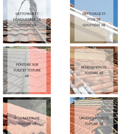
NETTOYAGE ET
NETTOYAGE ET
DÉMOUSSAGE DE
POSE DE
TOITURE 48
GOUTTIÈRE 48
PEINTURE SUR
RÉNOVATION DE
TUILE ET TOITURE
TOITURE 48
48
RÉPARATION DE
URGENCE FUITE DE
TOITURE 48
TOITURE 48