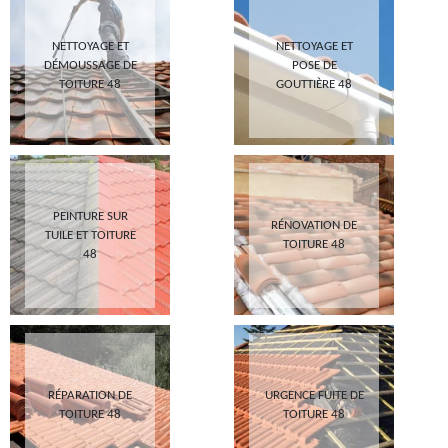
NETTOYAGE ET
NETTOYAGE ET
DÉMOUSSAGE DE
POSE DE
TOITURE 48
GOUTTIÈRE 48
PEINTURE SUR
RÉNOVATION DE
TUILE ET TOITURE
TOITURE 48
48
RÉPARATION DE
URGENCE FUITE DE
TOITURE 48
TOITURE 48