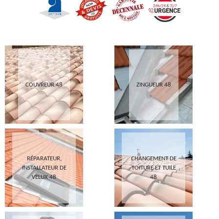
COUVREUR 48
ZINGUEUR 48
RÉPARATEUR,
CHANGEMENT DE
INSTALLATEUR DE
TOITURE ET TUILE
VELUX 48
48