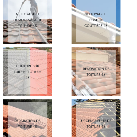
NETTOYAGE ET
NETTOYAGE ET
DÉMOUSSAGE DE
POSE DE
TOITURE 48
GOUTTIÈRE 48
PEINTURE SUR
RÉNOVATION DE
TUILE ET TOITURE
TOITURE 48
48
RÉPARATION DE
URGENCE FUITE DE
TOITURE 48
TOITURE 48