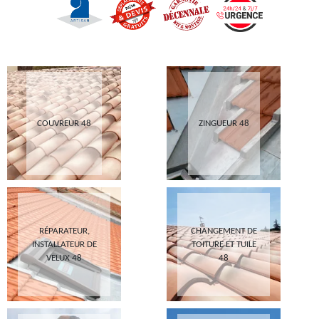
COUVREUR 48
ZINGUEUR 48
RÉPARATEUR,
CHANGEMENT DE
INSTALLATEUR DE
TOITURE ET TUILE
VELUX 48
48