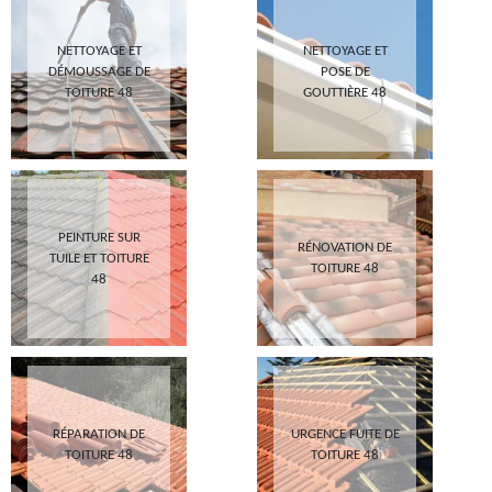
NETTOYAGE ET
NETTOYAGE ET
DÉMOUSSAGE DE
POSE DE
TOITURE 48
GOUTTIÈRE 48
PEINTURE SUR
RÉNOVATION DE
TUILE ET TOITURE
TOITURE 48
48
RÉPARATION DE
URGENCE FUITE DE
TOITURE 48
TOITURE 48