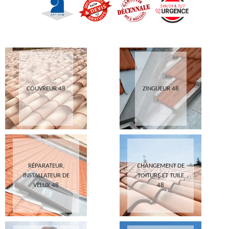
COUVREUR 48
ZINGUEUR 48
RÉPARATEUR,
CHANGEMENT DE
INSTALLATEUR DE
TOITURE ET TUILE
VELUX 48
48