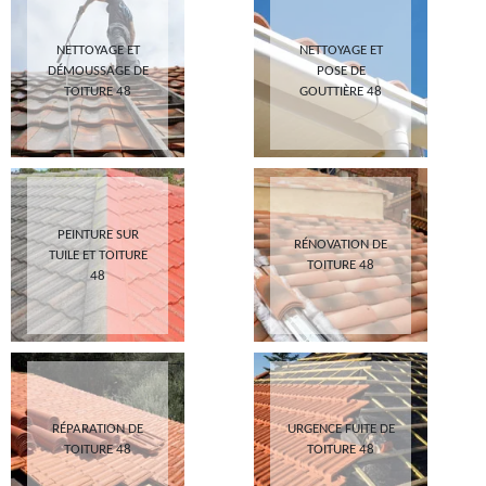
NETTOYAGE ET
NETTOYAGE ET
DÉMOUSSAGE DE
POSE DE
TOITURE 48
GOUTTIÈRE 48
PEINTURE SUR
RÉNOVATION DE
TUILE ET TOITURE
TOITURE 48
48
RÉPARATION DE
URGENCE FUITE DE
TOITURE 48
TOITURE 48