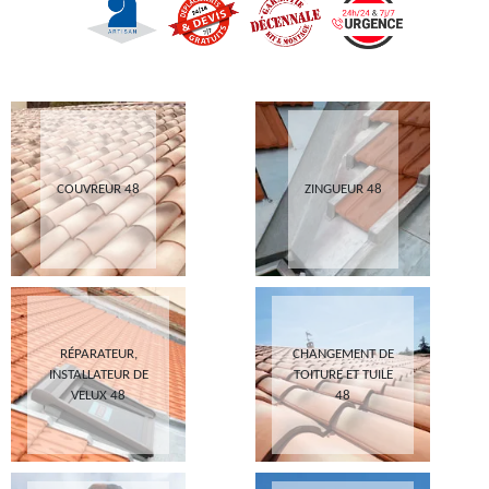
COUVREUR 48
ZINGUEUR 48
RÉPARATEUR,
CHANGEMENT DE
INSTALLATEUR DE
TOITURE ET TUILE
VELUX 48
48