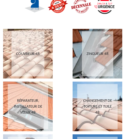
COUVREUR 48
ZINGUEUR 48
RÉPARATEUR,
CHANGEMENT DE
INSTALLATEUR DE
TOITURE ET TUILE
VELUX 48
48