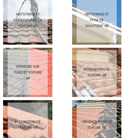
NETTOYAGE ET
NETTOYAGE ET
DÉMOUSSAGE DE
POSE DE
TOITURE 48
GOUTTIÈRE 48
PEINTURE SUR
RÉNOVATION DE
TUILE ET TOITURE
TOITURE 48
48
RÉPARATION DE
URGENCE FUITE DE
TOITURE 48
TOITURE 48