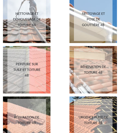
NETTOYAGE ET
NETTOYAGE ET
DÉMOUSSAGE DE
POSE DE
TOITURE 48
GOUTTIÈRE 48
PEINTURE SUR
RÉNOVATION DE
TUILE ET TOITURE
TOITURE 48
48
RÉPARATION DE
URGENCE FUITE DE
TOITURE 48
TOITURE 48