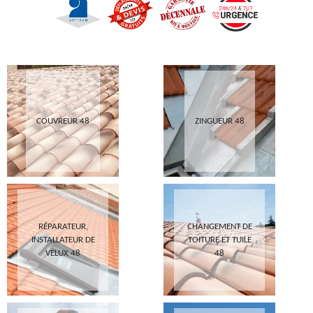
COUVREUR 48
ZINGUEUR 48
RÉPARATEUR,
CHANGEMENT DE
INSTALLATEUR DE
TOITURE ET TUILE
VELUX 48
48