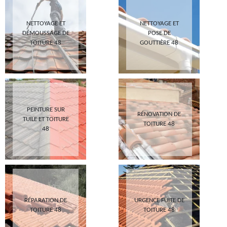
NETTOYAGE ET
NETTOYAGE ET
DÉMOUSSAGE DE
POSE DE
TOITURE 48
GOUTTIÈRE 48
PEINTURE SUR
RÉNOVATION DE
TUILE ET TOITURE
TOITURE 48
48
RÉPARATION DE
URGENCE FUITE DE
TOITURE 48
TOITURE 48