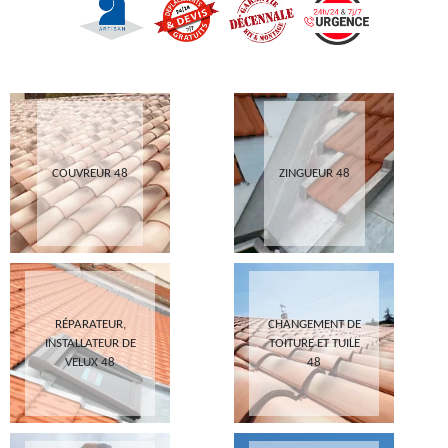
COUVREUR 48
ZINGUEUR 48
RÉPARATEUR,
CHANGEMENT DE
INSTALLATEUR DE
TOITURE ET TUILE
VELUX 48
48